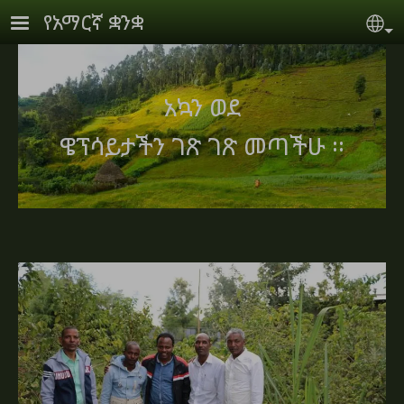
Skip to main content
የአማርኛ ቋንቋ
Se
አኳን ወደ
ዌፕሳይታችን ገጽ ገጽ መጣችሁ ።