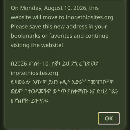
On Monday, August 10, 2026, this
የእኖር አዲስ ኪዳን መፈሐፍ ቅዱስ ተርጓሚዎች
website will move to inor.ethiosites.org
Please save this new address in your
bookmarks or favorites and continue
visiting the website!
በ2026 ኦገስት 10, ሰኞ፣ ይህ ድህረ ገጽ ወደ
inor.ethiosites.org
ይዛወራል። እባክዎ ይህን አዲስ አድራሻ በመዝገቦችዎ
ወይም በተወዳጆችዎ ውስጥ ያስቀምጡ እና ድህረ ገጹን
መጎብኘት ይቀጥሉ።
OK