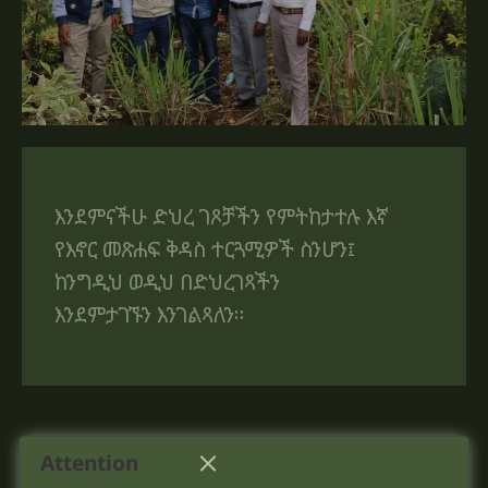
እንደምናችሁ ድህረ ገጾቻችን የምትከታተሉ እኛ
የእኖር መጽሐፍ ቅዳስ ተርጓሚዎች ስንሆን፤
ከንግዲህ ወዲህ በድህረገጻችን
እንደምታገኙን እንገልጻለን።
Attention