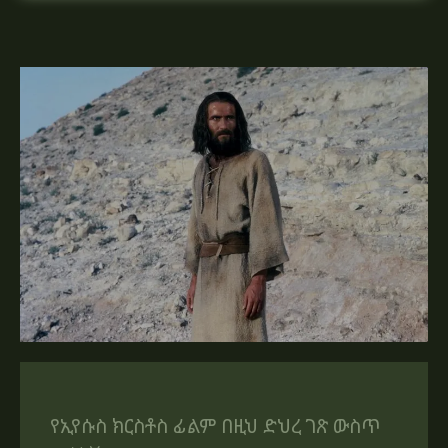
የኢየሱስ ክርስቶስ ፊልም በዚህ ድህረ ገጽ ውስጥ