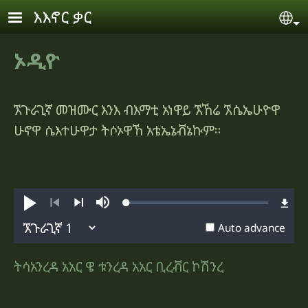
Skip to main content
እእኖር ቃር
Se
ኦዲዮ
ኧጉራጊኛ መዝሙር እንእ ብእማቲ አነዋይ ኧኸሬ ኧሴኤሁዮዋ
ሁኖዋ ሴእተሁዋታ ትሶኦዋኸ አቴኤኔቭኔኩም።
Loaded
:
አጮድ
Mute
0.36%
Previous
Next
Auto advance
ትሳአንረዳ አአር ዌ ቱንረዳ አአር ቢረቭር ኮሽንረ